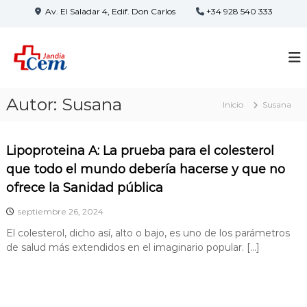
S
Av. El Saladar 4, Edif. Don Carlos
+34 928 540 333
a
l
C
t
a
E
r
M
a
C
Autor:
Susana
Inicio
Susana
l
e
c
n
o
t
Lipoproteina A: La prueba para el colesterol
n
r
t
que todo el mundo debería hacerse y que no
e
o
ofrece la Sanidad pública
n
d
i
septiembre 26, 2024
e
d
E
El colesterol, dicho así, alto o bajo, es uno de los parámetros
o
s
de salud más extendidos en el imaginario popular. […]
p
e
c