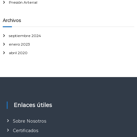
Presión Arterial
d
i
a
Archivos
septiembre 2024
enero 2023
abril 2020
Enlaces útiles
Sobre Nosotros
Certificados