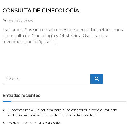
i
a
CONSULTA DE GINECOLOGÍA
l
enero 27, 2023
i
d
Tras unos años sin contar con esta especialidad, retomamos
la consulta de Ginecología y Obstetricia Gracias a las
a
revisiones ginecológicas […]
d
e
s
M
é
B
d
B
u
u
i
s
s
c
c
a
c
Entradas recientes
r
a
a
s
r
Lipoproteina A: La prueba para el colesterol que todo el mundo
J
:
debería hacerse y que no ofrece la Sanidad pública
a
CONSULTA DE GINECOLOGÍA
n